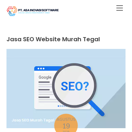
Skip
Men
to
content
Jasa SEO Website Murah Tegal
AGUSTUS
19
2025