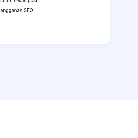
dalam sekali post
rlangganan SEO