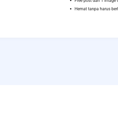
Free post dan 1 image 
Hemat tanpa harus be