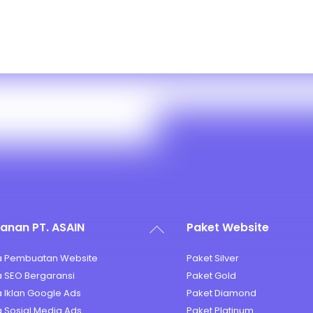
Back
anan PT. ASAIN
Paket Website
To
Top
a Pembuatan Website
Paket Silver
 SEO Bergaransi
Paket Gold
 Iklan Google Ads
Paket Diamond
 Sosial Media Ads
Paket Platinum