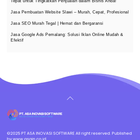
Tepat untuk Tingkatkan Penjualan dalam Bisnis Anda!
Jasa Pembuatan Website Slawi – Murah, Cepat, Profesional
Jasa SEO Murah Tegal | Hemat dan Bergaransi
Jasa Google Ads Pemalang: Solusi Iklan Online Mudah &
Efektif
Back
To
Top
©2025 PT ASA INOVASI SOFTWARE All right reserved. Published
by
www.asain.co.id