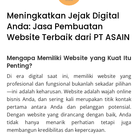
Meningkatkan Jejak Digital
Anda: Jasa Pembuatan
Website Terbaik dari PT ASAIN
Mengapa Memiliki Website yang Kuat Itu
Penting?
Di era digital saat ini, memiliki website yang
profesional dan fungsional bukanlah sekadar pilihan
—ini adalah keharusan. Website adalah wajah online
bisnis Anda, dan sering kali merupakan titik kontak
pertama antara Anda dan pelanggan potensial.
Dengan website yang dirancang dengan baik, Anda
tidak hanya menarik perhatian tetapi juga
membangun kredibilitas dan kepercayaan.