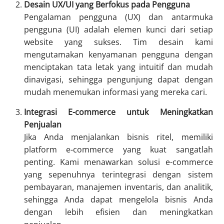
Desain UX/UI yang Berfokus pada Pengguna
Pengalaman pengguna (UX) dan antarmuka
pengguna (UI) adalah elemen kunci dari setiap
website yang sukses. Tim desain kami
mengutamakan kenyamanan pengguna dengan
menciptakan tata letak yang intuitif dan mudah
dinavigasi, sehingga pengunjung dapat dengan
mudah menemukan informasi yang mereka cari.
Integrasi E-commerce untuk Meningkatkan
Penjualan
Jika Anda menjalankan bisnis ritel, memiliki
platform e-commerce yang kuat sangatlah
penting. Kami menawarkan solusi e-commerce
yang sepenuhnya terintegrasi dengan sistem
pembayaran, manajemen inventaris, dan analitik,
sehingga Anda dapat mengelola bisnis Anda
dengan lebih efisien dan meningkatkan