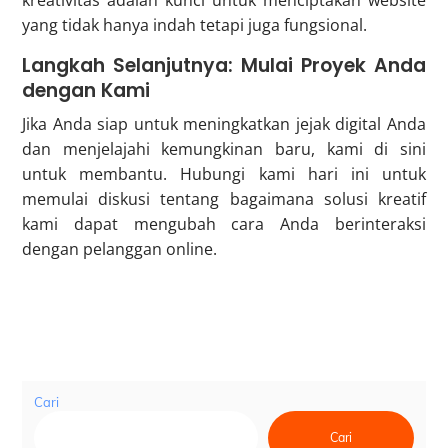
yang tidak hanya indah tetapi juga fungsional.
Langkah Selanjutnya: Mulai Proyek Anda
dengan Kami
Jika Anda siap untuk meningkatkan jejak digital Anda
dan menjelajahi kemungkinan baru, kami di sini
untuk membantu. Hubungi kami hari ini untuk
memulai diskusi tentang bagaimana solusi kreatif
kami dapat mengubah cara Anda berinteraksi
dengan pelanggan online.
Cari
Cari