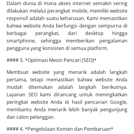
Dalam dunia di mana akses internet semakin sering
dilakukan melalui perangkat mobile, memiliki website
responsif adalah suatu keharusan. Kami memastikan
bahwa website Anda berfungsi dengan sempurna di
berbagai perangkat, dari desktop hingga
smartphone, sehingga memberikan pengalaman
pengguna yang konsisten di semua platform.
#### 3. *Optimasi Mesin Pencari (SEO)*
Membuat website yang menarik adalah langkah
pertama, tetapi memastikan bahwa website Anda
mudah ditemukan adalah langkah berikutnya.
Layanan SEO kami dirancang untuk meningkatkan
peringkat website Anda di hasil pencarian Google,
membantu Anda menarik lebih banyak pengunjung
dan calon pelanggan.
#### 4. *Pengelolaan Konten dan Pembaruan*