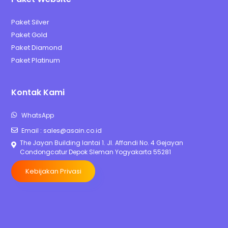
Paket Silver
Paket Gold
Paket Diamond
Paket Platinum
Kontak Kami
WhatsApp
Email : sales@asain.co.id
The Jayan Building lantai 1. Jl. Affandi No. 4 Gejayan
Condongcatur Depok Sleman Yogyakarta 55281
Kebijakan Privasi